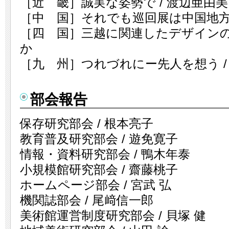
［近 畿］誠実な姿勢で / 渡辺亜由美
［中 国］それでも巡回展は中国地方を
［四 国］三越に関連したデザインのこ
か
［九 州］つれづれにー先人を想う /
部会報告
保存研究部会 / 根本亮子
教育普及研究部会 / 遊免寛子
情報・資料研究部会 / 鴨木年泰
小規模館研究部会 / 齋藤桃子
ホームページ部会 / 宮武 弘
機関誌部会 / 尾﨑信一郎
美術館運営制度研究部会 / 貝塚 健