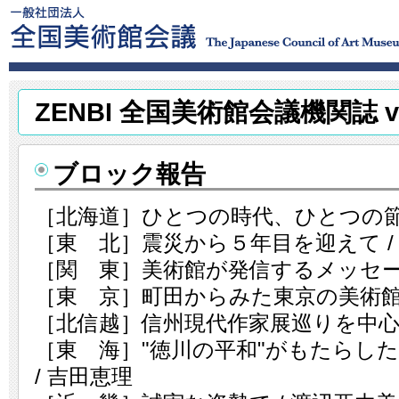
ZENBI 全国美術館会議機関誌 vo
ブロック報告
［北海道］ひとつの時代、ひとつの節目
［東 北］震災から５年目を迎えて /
［関 東］美術館が発信するメッセージ
［東 京］町田からみた東京の美術館 
［北信越］信州現代作家展巡りを中心に
［東 海］"徳川の平和"がもたらし
/ 吉田恵理