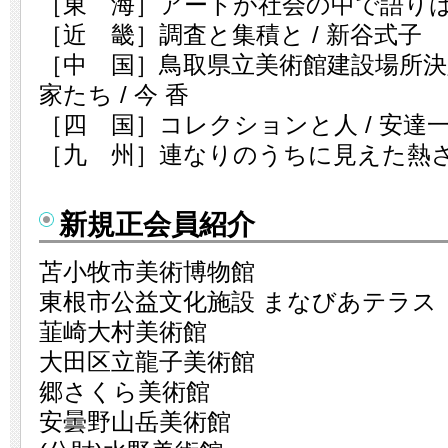
［東 海］アートが社会の中で語りはじ
［近 畿］調査と集積と / 新谷式子
［中 国］鳥取県立美術館建設場所
家たち / 今 香
［四 国］コレクションと人 / 安達
［九 州］連なりのうちに見えた熱さと
新規正会員紹介
苫小牧市美術博物館
東根市公益文化施設 まなびあテラス
韮崎大村美術館
大田区立龍子美術館
郷さくら美術館
安曇野山岳美術館