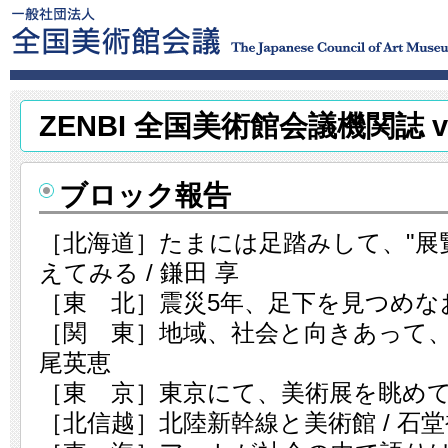
ZENBI 全国美術館会議機関誌 vo
ブロック報告
［北海道］たまには足踏みして、"展
えてみる / 鎌田 享
［東 北］震災5年、足下を見つめなお
［関 東］地域、社会と向きあって、そ
尾英恵
［東 京］東京にて、美術展を眺めて 
［北信越］北陸新幹線と美術館 / 石