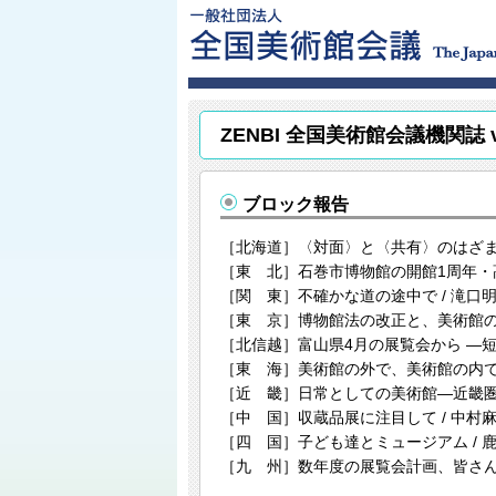
ZENBI 全国美術館会議機関誌 vo
ブロック報告
［北海道］〈対面〉と〈共有〉のはざまに
［東 北］石巻市博物館の開館1周年・髙
［関 東］不確かな道の途中で / 滝口
［東 京］博物館法の改正と、美術館の社
［北信越］富山県4月の展覧会から ―短評
［東 海］美術館の外で、美術館の内で 
［近 畿］日常としての美術館―近畿圏
［中 国］収蔵品展に注目して / 中村
［四 国］子ども達とミュージアム / 
［九 州］数年度の展覧会計画、皆さんど