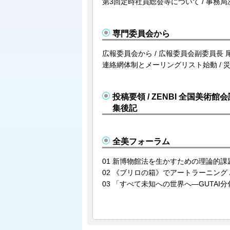
第3回定時社員総会等について / 事務局
専門委員会から
広報委員会から / 広報委員会副委員長 
連絡網体制とメーリングリスト始動 / 
投稿要領 / ZENBI 全国美術館
集後記
全美フォーラム
01 新博物館法を生かすための理論的課題
02 《ブリロの箱》でアートラーニング 
03 「すべて未知への世界へ―GUTAI