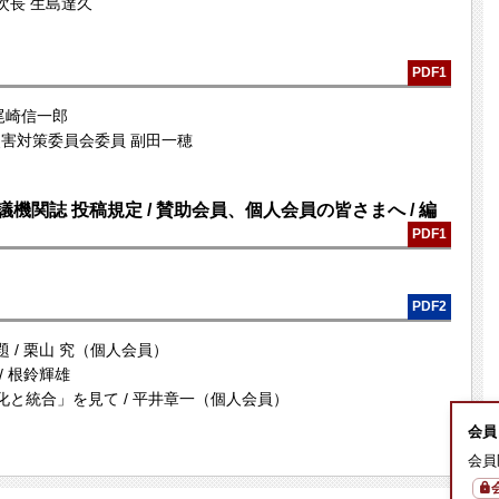
次長 生島達久
PDF1
尾崎信一郎
災害対策委員会委員 副田一穂
会議機関誌 投稿規定 / 賛助会員、個人会員の皆さまへ / 編
PDF1
PDF2
 / 栗山 究（個人会員）
/ 根鈴輝雄
分化と統合」を見て / 平井章一（個人会員）
会員
会員