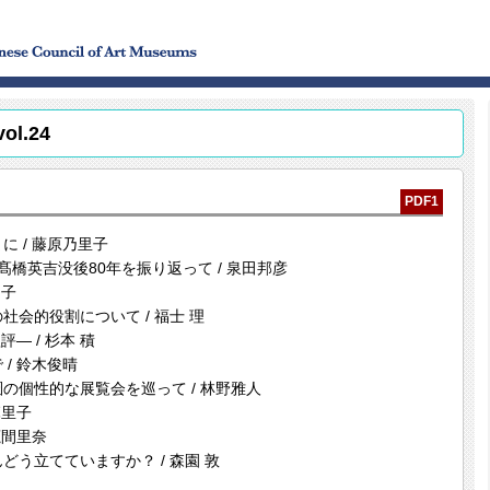
l.24
PDF1
 / 藤原乃里子
橋英吉没後80年を振り返って / 泉田邦彦
明子
会的役割について / 福士 理
― / 杉本 積
/ 鈴木俊晴
の個性的な展覧会を巡って / 林野雅人
麻里子
鹿間里奈
う立てていますか？ / 森園 敦