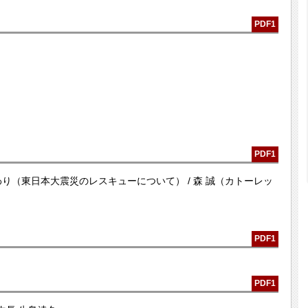
PDF1
PDF1
り（東日本大震災のレスキューについて） / 森 誠（カトーレッ
PDF1
PDF1