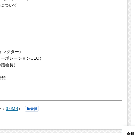
）について
築家）
トディレクター）
レーションCEO）
議会長）
術館
F：
3.0MB
）
会員
会員