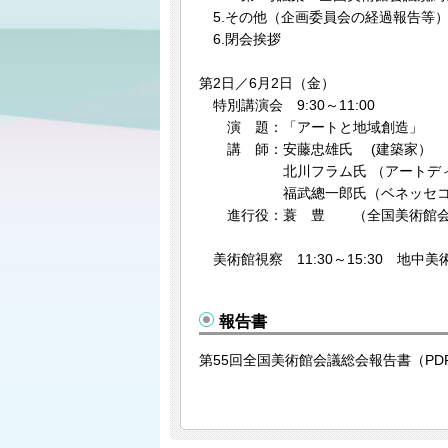
5.その他（企画委員会の経過報告等
6.閉会挨拶
第2日／6月2日（金）
特別講演会 9:30～11:00
演 題：「アートと地域創造」
講 師：安藤忠雄氏 (建
北川フラム氏 （アー
福武總一郎氏（ベネッセコーポ
進行役：蓑 豊 （全国美術館会
美術館視察 11:30～15:30 地中美
報告書
第55回全国美術館会議総会報告書（PD