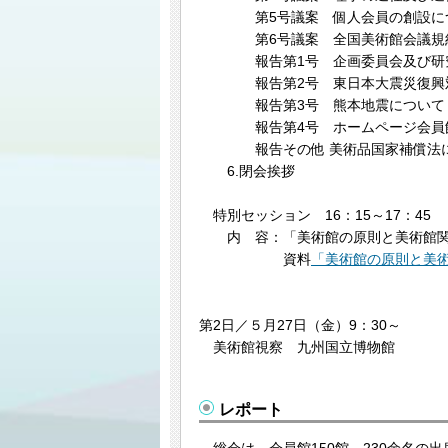
第5号議案 個人会員の創設に
第6号議案 全国美術館会議規約
報告第1号 企画委員会及び研究
報告第2号 東日本大震災復興対
報告第3号 熊本地震について
報告第4号 ホームページ会員館
報告その他 美術品国家
6.閉会挨拶
特別セッション 16：15～17：45
内 容：「美術館の原則と美術館関
資料
「美術館の原則と美
第2日／５月27日（金）9：30～
美術館視察 九州国立博物館
レポート