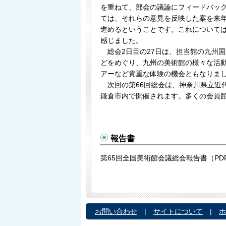
を重ねて、部会の議論にフィードバッ
ては、それらの意見を反映した案を来
進めるということです。これについて
感じました。
総会2日目の27日は、担当館の九州
どをめぐり、九州の美術館の様々な活
アーなど貴重な体験の機会ともなりま
次回の第66回総会は、神奈川県立近代美
鎌倉市内で開催されます。多くの会員
報告書
第65回全国美術館会議総会報告書（PD
お問い合わせ
|
サイトについて
|
ホ