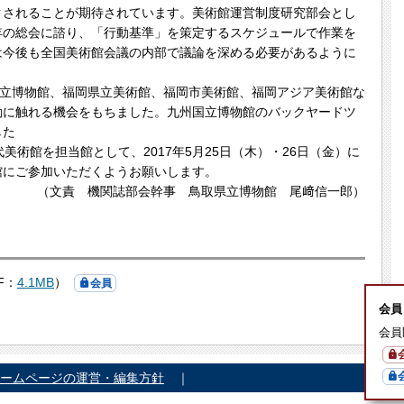
クされることが期待されています。美術館運営制度研究部会とし
年の総会に諮り、「行動基準」を策定するスケジュールで作業を
は今後も全国美術館会議の内部で議論を深める必要があるように
国立博物館、福岡県立美術館、福岡市美術館、福岡アジア美術館な
動に触れる機会をもちました。九州国立博物館のバックヤードツ
した
術館を担当館として、2017年5月25日（木）・26日（金）に
館にご参加いただくようお願いします。
（文責 機関誌部会幹事 鳥取県立博物館 尾﨑信一郎）
F：
4.1MB
）
会員
会員
会員
ームページの運営・編集方針
｜