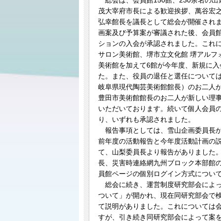
総会は、会員館150館、230余名の
茂大宰府市長による歓迎挨拶、萬谷宏
弘幸館長を議長として総会が開催されま
画案及び予算案が審議された後、会員
ションの入会が承認されました。これに
サロン美術館、堺市立文化館 堺アルフ
美術館を加えて6館が今年度、新規に入
た。また、役員の退任と選任について
岐阜県現代陶芸美術館館長）のお二人
豊田市美術館館長のお二人が新しい理
いただいております。続いて個人会員
り、いずれも承認されました。
報告事項としては、雪山企画委員長か
前年度の活動報告と今年度活動計画の
て、山梨委員長より報告がありました
長、災害時連絡網九州ブロック本部館
員館ページの個別ログイン方式につい
総会に続き、運営制度研究部会によっ
ついて」が開かれ、現在同研究部会で
て説明がありました。これについては
すが、引き続き同研究部会によって案