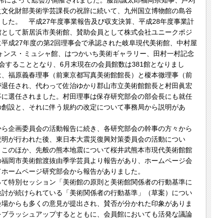
出席によって総会が開催されました。服部誠太郎福岡県知事、芦刈
之文化財部美術学芸課長の祝辞に続いて、九州国立博物館の島谷
した。 平成27年度事業報告及び収支決算、平成28年度事業計
館として新居浜市美術館、賛助会員として株式会社ユニークポジ
平成27年度の第2回理事会で承認された岐阜現代美術館、中村屋
ォンス・ミュシャ館、はつかいち美術ギャラリー、田村一村記念
会することとなり、6月末現在の会員館数は381館となりまし
は、福原義春理事（前東京都写真美術館館長）と榎本徹理事（前
が退任され、代わって佐治ゆかり郡山市立美術館館長と村田眞宏
事に選任されました。村田理事は保存研究部会の部会長にも就任
の創設と、それに伴う規約の改定について事務局から説明があ
ら企画委員会の活動報告に続き、各研究部会の幹事の方々から
説明が行われた後、東日本大震災復興対策委員会の活動につい
。このほか、先般の熊本地震について桜井武熊本市現代美術館館
の福岡市美術館渡抜由季学芸員より報告があり、ホームページ会
てホームページ研究部会から報告がありました。
て特別セッション「美術館の原則と美術館関係者の行動基準に
検討が続けられている「美術関係者の行動基準」（草案）につい
会場からも多くの意見が提出され、賛否が分かれた印象がありま
をブラッシュアップするとともに、会員館においても活発な議論