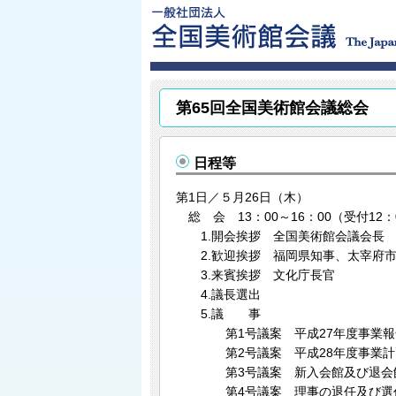
第65回全国美術館会議総会
日程等
第1日／５月26日（木）
総 会 13：00～16：00（受付12：
1.開会挨拶 全国美術館会議会長
2.歓迎挨拶 福岡県知事、太宰府
3.来賓挨拶 文化庁長官
4.議長選出
5.議 事
第1号議案 平成27年度事業報告
第2号議案 平成28年度事業計画
第3号議案 新入会館及び退会
第4号議案 理事の退任及び選