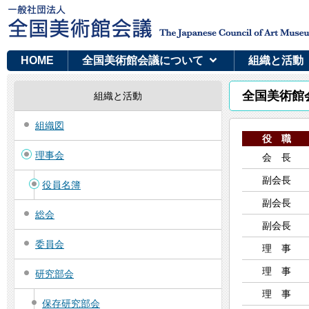
HOME
全国美術館会議について
組織と活動
全国美術館会
組織と活動
組織図
役 職
理事会
会 長
副会長
役員名簿
副会長
総会
副会長
委員会
理 事
理 事
研究部会
理 事
保存研究部会