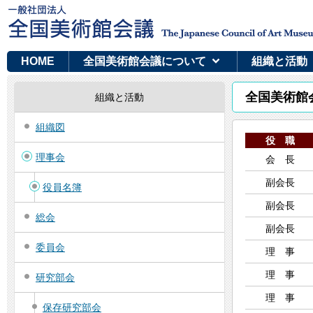
HOME
全国美術館会議について
組織と活動
全国美術館会
組織と活動
組織図
役 職
理事会
会 長
副会長
役員名簿
副会長
総会
副会長
委員会
理 事
理 事
研究部会
理 事
保存研究部会