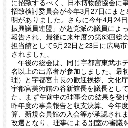
に招致するべく、日本博物館協会に事
招致検討委員会が今年3月27日にま
明がありました。さらに今年4月24
振興議員連盟」が超党派の議員によ
報告され、最後に来年度の第63回総
担当館として5月22日と23日に広島
されました。
午後の総会は、同じ宇都宮東武ホテ
名以上の出席者が参加しました。最
理）と宇都宮市長の歓迎挨拶、文化
宇都宮美術館の谷新館長を議長とし
た。まず午前中の理事会の結果を受
昨年度の事業報告と収支決算、今年
算、新規会員館の入会等が承認され
改選となり、理事による別室の審議