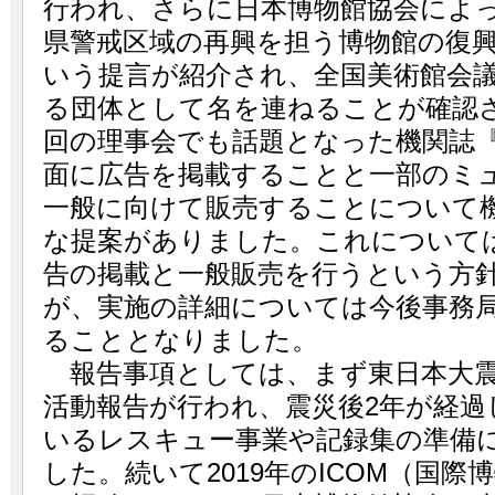
行われ、さらに日本博物館協会によ
県警戒区域の再興を担う博物館の復
いう提言が紹介され、全国美術館会
る団体として名を連ねることが確認
回の理事会でも話題となった機関誌『Z
面に広告を掲載することと一部のミ
一般に向けて販売することについて
な提案がありました。これについて
告の掲載と一般販売を行うという方
が、実施の詳細については今後事務
ることとなりました。
報告事項としては、まず東日本大震
活動報告が行われ、震災後2年が経過
いるレスキュー事業や記録集の準備
した。続いて2019年のICOM（国