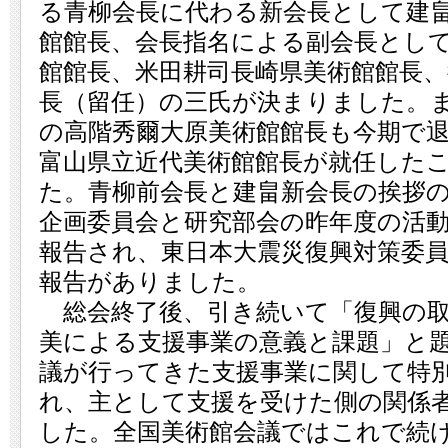
る青柳会長に代わる新会長として建
館館長、会長指名による副会長とし
館館長、米田耕司長崎県美術館館長、
長（留任）の三氏が決まりました。
の高階秀爾大原美術館館長も今期で
富山県立近代美術館館長が就任した
た。青柳前会長と建畠新会長の挨拶
企画委員会と研究部会の昨年度の活
報告され、東日本大震災復興対策委
報告がありました。
総会終了後、引き続いて「復興の取
美による支援事業の意義と課題」と
議が行ってきた支援事業に関して特
れ、主として支援を受けた側の関係
した。全国美術館会議ではこれで続