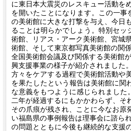
に東日本大震災のレスキュー活動を
を開いたことになります。この一事
の美術館に大きな打撃を与え、今日
ることは明らかでしょう。特別セッ
術館、リアス・アーク美術館、宮城
術館、そして東京都写真美術館の関
全国美術館会議及び関係する美術館
興支援事業の様子が紹介されました
方々をケアする過程で美術館活動や
を果たしたという報告は美術館に関
な意義をもつように感じられました
二年が経過するにもかかわらず、そ
その爪痕が残され、ことに今なお原
い福島県の事例報告は理事会に諮ら
の問題とともに今後も継続的な支援