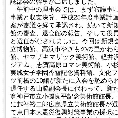
誌部会の幹事が出席しました。
午前中の理事会では、まず審議事項
事業と収支決算、平成25年度事業計
案が審議を経て承認され、続いて新
館の審査、退会館の報告、そして役
と選任がなされました。今回は新規
立博物館、高浜市やきものの里かわ
館、ヤマザキマザック美術館、軽井
ジアム、志賀高原ロマン美術館、小
実践女子学園香雪記念資料館、文化
ツ前橋の10館が新たに入会を認めら
退任する山脇副会長に代わって、新
寛神戸市立小磯良平記念美術館館長、
に越智裕二郎広島県立美術館館長が
て東日本大震災復興対策事業の採択