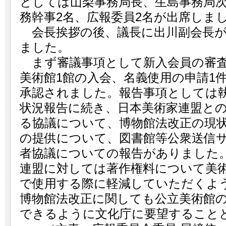
としては山梨事務局長、生島事務局
務幹事2名、広報委員2名が出席しま
会長挨拶の後、議長に出川副会長が
ました。
まず審議事項として新入会員の審査
美術館1館の入会、名義使用の申請1
承認されました。報告事項としては
状況報告に続き、日本美術家連盟と
る協議について、博物館法改正の現
の提供について、図書館等公衆送信
者協議についての報告がありました
連盟に対しては著作権料について美
で使用する際に軽減していただくよ
博物館法改正に関しても公立美術館
できるように文化庁に要望すること