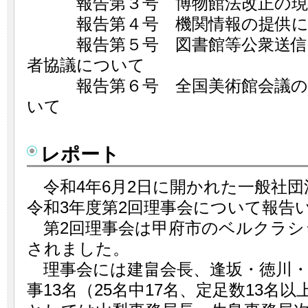
報告第３号 博物館法改正の現
報告第４号 機関情報の提供に
報告第５号 図書館等公衆送信サ
者協議について
報告第６号 全国美術館会議の将
いて
レポート
令和4年6月2日に開かれた一般社団
令和3年度第2回理事会について報告
第2回理事会は甲府市のベルクラシ
されました。
理事会には建畠会長、逢坂・徳川・
事13名（25名中17名、定足数13名