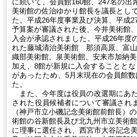
に続いて、会員館160館、247名の
美術館の佐治ゆかり館長を議長とし
た。平成26年度事業及び決算、平成2
予算案が審議された後、今井美術館
入会が承認されました。平成26年度
れた藤城清治美術館 那須高原、富
織部美術館、泉美術館、安来市加納美
加え、8館が新規に入会することとな
があったため、5月末現在の会員館数
た。
また、今年度は役員の改選期にあた
された役員候補者について審議され
（神戸市立小磯記念美術館前館長）
術館の谷新館長及び北九州市立美術
に理事に選任され、西宮市大谷記念