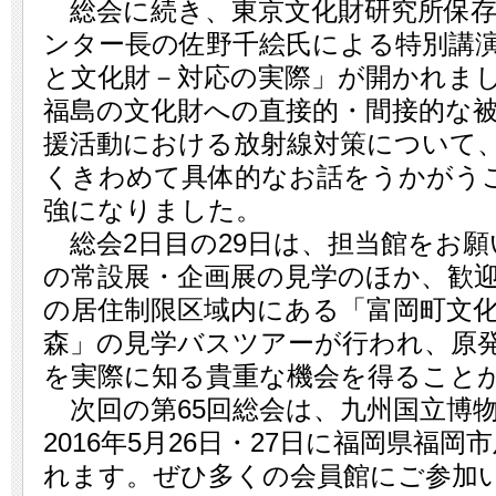
総会に続き、東京文化財研究所保存
ンター長の佐野千絵氏による特別講
と文化財－対応の実際」が開かれま
福島の文化財への直接的・間接的な
援活動における放射線対策について
くきわめて具体的なお話をうかがう
強になりました。
総会2日目の29日は、担当館をお願
の常設展・企画展の見学のほか、歓
の居住制限区域内にある「富岡町文
森」の見学バスツアーが行われ、原
を実際に知る貴重な機会を得ること
次回の第65回総会は、九州国立博
2016年5月26日・27日に福岡県福
れます。ぜひ多くの会員館にご参加