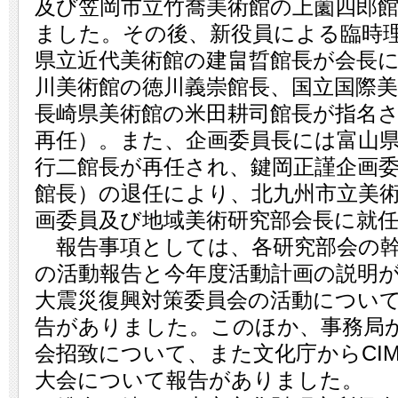
及び笠岡市立竹喬美術館の上薗四郎
ました。その後、新役員による臨時
県立近代美術館の建畠晢館長が会長
川美術館の徳川義崇館長、国立国際
長崎県美術館の米田耕司館長が指名
再任）。また、企画委員長には富山
行二館長が再任され、鍵岡正謹企画
館長）の退任により、北九州市立美
画委員及び地域美術研究部会長に就
報告事項としては、各研究部会の幹
の活動報告と今年度活動計画の説明
大震災復興対策委員会の活動につい
告がありました。このほか、事務局から
会招致について、また文化庁からCIMA
大会について報告がありました。