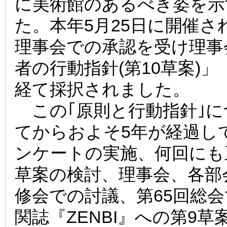
に美術館のあるべき姿を示
た。本年5月25日に開催さ
理事会での承認を受け理事
者の行動指針(第10草案)
経て採択されました。
この｢原則と行動指針｣に
てからおよそ5年が経過し
ンケートの実施、何回にも
草案の検討、理事会、各部
修会での討議、第65回総
関誌『ZENBI』への第9