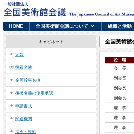
HOME
全国美術館会議について
組織と活動
全国美術館会
キャビネット
定款
役 職
役員名簿
会 長
副会長
企画幹事名簿
副会長
後援名義の使用承認
副会長
申請書式
理 事
理 事
関連機関
理 事
法令・規則