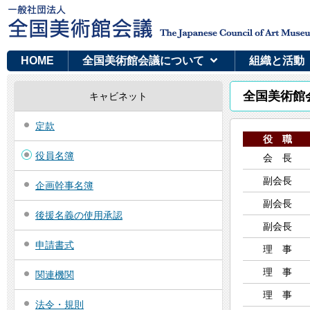
HOME
全国美術館会議について
組織と活動
全国美術館会
キャビネット
定款
役 職
役員名簿
会 長
副会長
企画幹事名簿
副会長
後援名義の使用承認
副会長
申請書式
理 事
理 事
関連機関
理 事
法令・規則