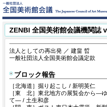
ZENBI 全国美術館会議機関誌 vo
法人としての再出発 ／ 建畠 晢
一般社団法人全国美術館会議定款
ブロック報告
［北海道］掘り起こし / 新明英仁
［東 北］東北地方の展覧会から―
て― / 土生和彦