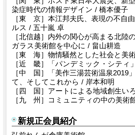
［関 東］ポスト東日本大震災、新
染症時代の情報デザイン / 橋本優子
［東 京］本江邦夫氏、表現の不自
ルス / 五十嵐 卓
［北信越］内外の関心が高まる北陸
ガラス美術館を中心に / 畠山耕造
［東 海］物情騒然とした社会と美術館
［近 畿］「パンデミック・シティ」と
［中 国］「美作三湯芸術温泉2019
て、そしてこれから / 岸本和明
［四 国］アートによる地域創生いろい
［九 州］コミュニティの中の美術館と
新規正会員紹介