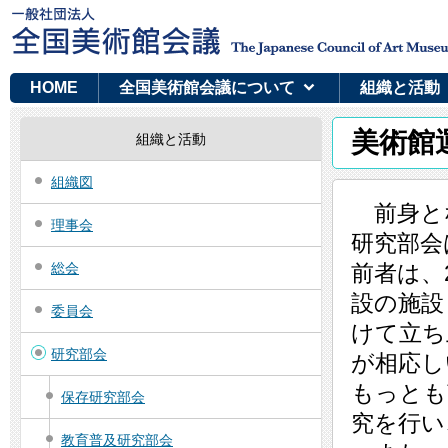
HOME
全国美術館会議について
組織と活動
美術館
組織と活動
組織図
前身とな
理事会
研究部会
総会
前者は、
設の施設
委員会
けて立ち
研究部会
が相応し
もっとも
保存研究部会
究を行い
教育普及研究部会