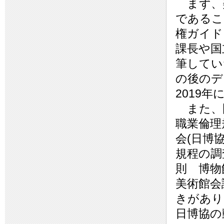
まず、美
であるこ
権ガイド
課長や国
筆してい
の後のデ
2019
また、国
職業倫理
会(日博
規程の調
則 博物
美術館会
きがあり
日博協の