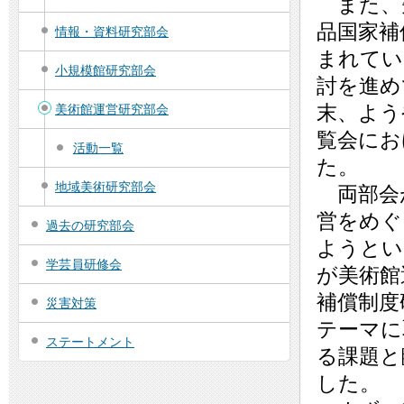
また、
品国家補
情報・資料研究部会
まれてい
小規模館研究部会
討を進め
末、よう
美術館運営研究部会
覧会にお
活動一覧
た。
地域美術研究部会
両部会
営をめぐ
過去の研究部会
ようとい
学芸員研修会
が美術館
補償制度
災害対策
テーマに
ステートメント
る課題と
した。