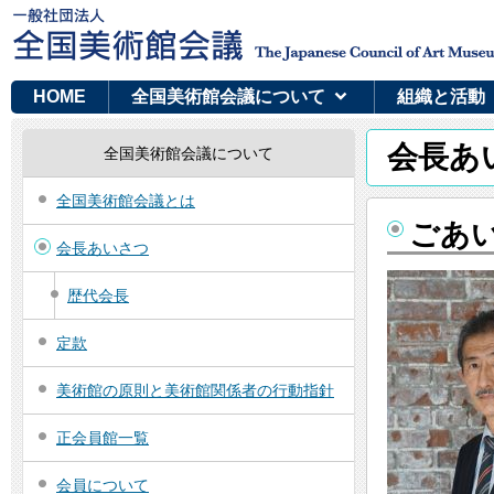
HOME
全国美術館会議について
組織と活動
会長あ
全国美術館会議について
全国美術館会議とは
ごあ
会長あいさつ
歴代会長
定款
美術館の原則と美術館関係者の行動指針
正会員館一覧
会員について