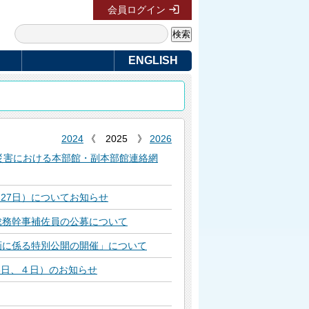
会員ログイン
ENGLISH
2024
《 2025 》
2026
災害における本部館・副本部館連絡網
、27日）についてお知らせ
総務幹事補佐員の公募について
画に係る特別公開の開催」について
3日、４日）のお知らせ