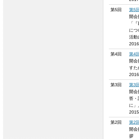
第5回
第5
開会
「『
につ
活動
201
第4回
第4
開会
すた
201
第3回
第3
開会
答・
に」
201
第2回
第2
開会
拶