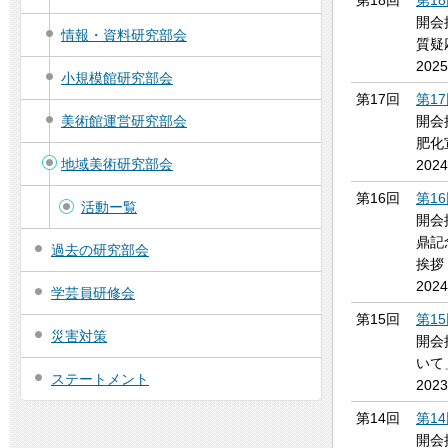
第18回
第1
開会
情報・資料研究部会
質疑
202
小規模館研究部会
第17回
第1
美術館運営研究部会
開会
肥化
地域美術研究部会
202
第16回
第1
活動ー覧
開会
鼎記
過去の研究部会
挨拶
202
学芸員研修会
第15回
第1
災害対策
開会
いて
ステートメント
202
第14回
第1
開会