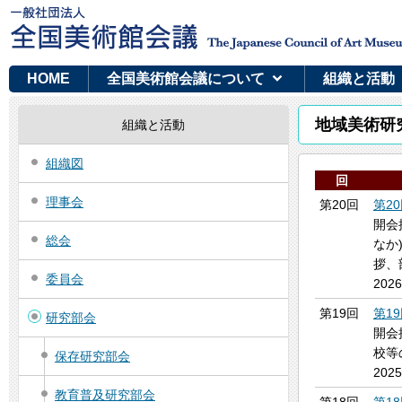
HOME
全国美術館会議について
組織と活動
地域美術研
組織と活動
組織図
回
理事会
第20回
第2
開会
総会
なか
拶、
委員会
202
第19回
第1
研究部会
開会
校等
保存研究部会
202
教育普及研究部会