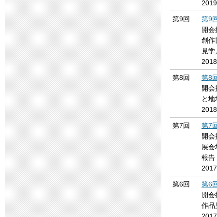
201
第9回
第9
開会
創作
見学
201
第8回
第8
開会
と地
201
第7回
第7
開会
展会
報告
201
第6回
第6
開会
作品
201