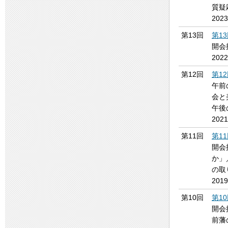
質疑
202
第13回
第1
開会
202
第12回
第1
午前
会と
午後
202
第11回
第1
開会
か」
の取
201
第10回
第1
開会
前藩